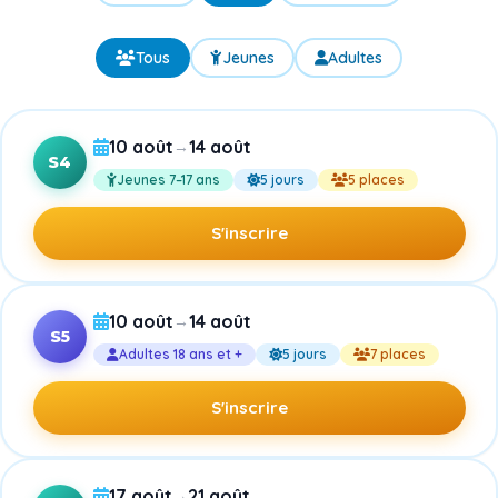
Tous
Jeunes
Adultes
10 août
14 août
→
S4
Jeunes 7–17 ans
5 jours
5 places
S'inscrire
10 août
14 août
→
S5
Adultes 18 ans et +
5 jours
7 places
S'inscrire
17 août
21 août
→