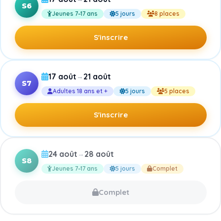
S6
Jeunes 7–17 ans
5 jours
8 places
S'inscrire
17 août
21 août
→
S7
Adultes 18 ans et +
5 jours
5 places
S'inscrire
24 août
28 août
→
S8
Jeunes 7–17 ans
5 jours
Complet
Complet