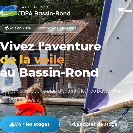
STAGES DE VOILE
CDPA Bassin-Rond
Saison 2026 — inscriptions ouvertes
Vivez l'aventure
de la voile
au Bassin-Rond
Stages de voile sur le plan d'eau intérieur du Bassin-Rond.
Pour tous niveaux
Voir les stages
Les dates de stage